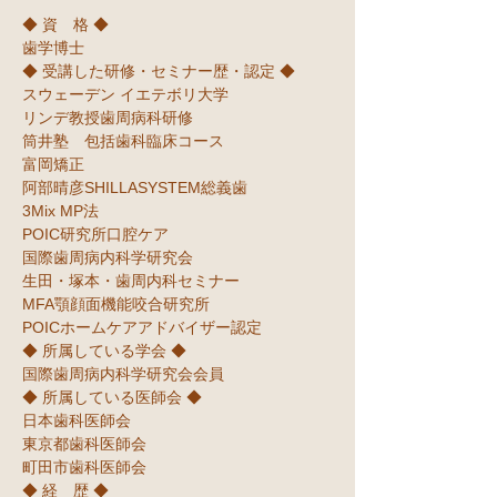
◆ 資 格 ◆
歯学博士
◆ 受講した研修・セミナー歴・認定 ◆
スウェーデン イエテボリ大学
リンデ教授歯周病科研修
筒井塾 包括歯科臨床コース
富岡矯正
阿部晴彦SHILLASYSTEM総義歯
3Mix MP法
POIC研究所口腔ケア
国際歯周病内科学研究会
生田・塚本・歯周内科セミナー
MFA顎顔面機能咬合研究所
POICホームケアアドバイザー認定
◆ 所属している学会 ◆
国際歯周病内科学研究会会員
◆ 所属している医師会 ◆
日本歯科医師会
東京都歯科医師会
町田市歯科医師会
◆ 経 歴 ◆