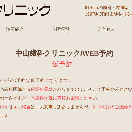
町田市の歯科・歯医者 東
最寄駅 JR町田駅徒歩
治療紹介
医院情報
アクセス
中山歯科クリニック/WEB予約
仮予約
ムからの予約は仮予約にな
ります。
当歯科医院から
確認の電話
がありますので、そこで予約が確定と
お手数ですが、
当歯科医院に直接お電話ください。
日をはさむ場合
は、大変申し訳ありませんが、
休日明けのご連絡
ます。