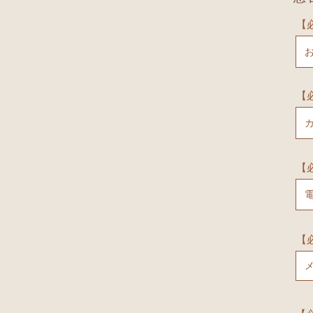
【
【
【
【