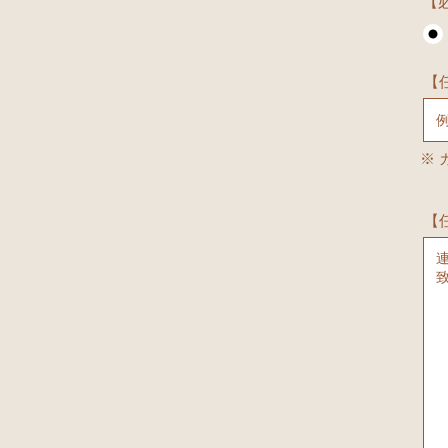
【
【
※
【